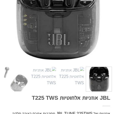
JBL אוזניות אלחוטיות T225 TWS
אוזניות של JBL TUNE 225TWS מחברות אתכם בצורה חלקה