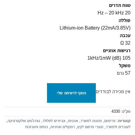
טווח תדרים
20 Hz – 20 kHz
סוללה
(Lithium-ion Battery (22mA/3.85V
עכבה
32 Ω
רגישות אוזניים
1kHz/1mW (dB) 105
משקל
57 גרם
אין מכירה לבודדים
הוסף לרשימה שלי
מק"ט:
4330
קטגוריות:
פרימיום‎
,
מתנות למשרד
,
אוזניות
,
אביזרים לסלולר
,
גאדג'טים ואלקטרוניקה
,
לעובדים ולמשרד
,
מוצרי פרסום לקיץ
,
רמקולים ואוזניות
,
כנסים ותערוכות