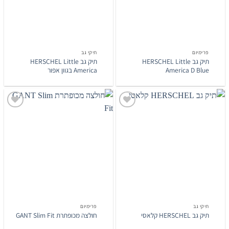
פרימיום‎
תיקי גב
תיק גב HERSCHEL Little
תיק גב HERSCHEL Little
America D Blue
America בגוון אפור
הוסף
הוסף
לרשימת
לרשימת
המשאלות
המשאלות
תיקי גב
פרימיום‎
תיק גב HERSCHEL קלאסי
חולצה מכופתרת GANT Slim Fit