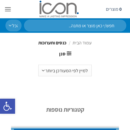
Ski
0
מוצרים
t
conten
חיפוש
עבור:
עמוד הבית
/
כנסים ותערוכות
סנן
פתח סרגל 
קטגוריות נוספות