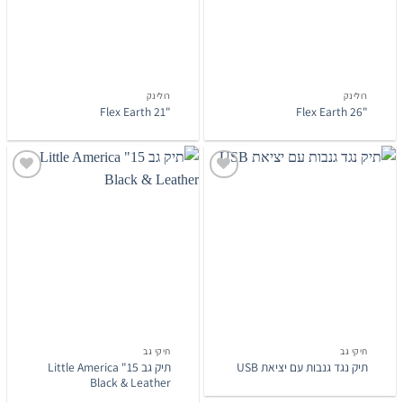
רולינק
רולינק
"21 Flex Earth
"26 Flex Earth
הוסף
הוסף
לרשימת
לרשימת
המשאלות
המשאלות
תיקי גב
תיקי גב
תיק גב 15" Little America
תיק נגד גנבות עם יציאת USB
Black & Leather