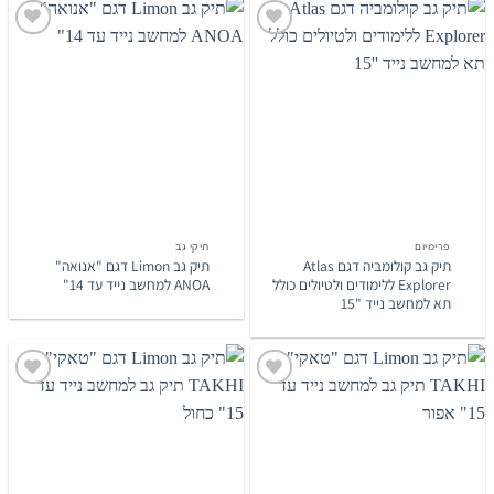
הוסף
הוסף
לרשימת
לרשימת
המשאלות
המשאלות
פרימיום‎
תיקי גב
תיק גב קולומביה דגם Atlas
תיק גב Limon דגם "אנואה"
Explorer ללימודים ולטיולים כולל
ANOA למחשב נייד עד 14"
תא למחשב נייד "15
הוסף
הוסף
לרשימת
לרשימת
המשאלות
המשאלות