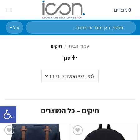
Ski
0
מוצרים
t
conten
חיפוש
עבור:
עמוד הבית
/
תיקים
סנן
פתח סרגל 
תיקים – כל המוצרים
הוסף
הוסף