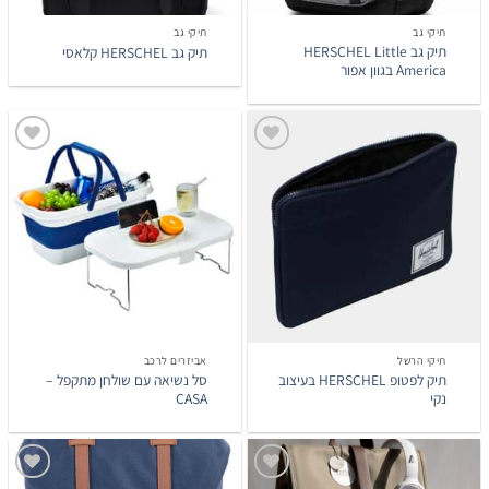
תיקי גב
תיקי גב
תיק גב HERSCHEL Little
תיק גב HERSCHEL קלאסי
America בגוון אפור
הוסף
הוסף
לרשימת
לרשימת
המשאלות
המשאלות
תיקי הרשל
אביזרים לרכב
תיק לפטופ HERSCHEL בעיצוב
סל נשיאה עם שולחן מתקפל –
נקי
CASA