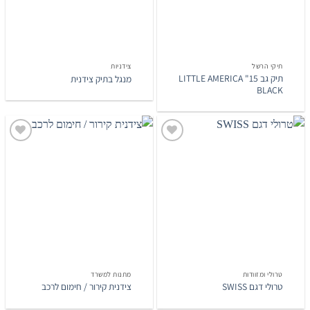
תיקי הרשל
צידניות
תיק גב 15" LITTLE AMERICA
מנגל בתיק צידנית
BLACK
הוסף
הוסף
לרשימת
לרשימת
המשאלות
המשאלות
טרולי ומזוודות
מתנות למשרד
טרולי דגם SWISS
צידנית קירור / חימום לרכב