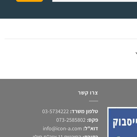
צרו קשר
טלפון משרד:
03-5734222
פקס:
073-2585802
דוא"ל:
info@icon-a.com
כתובת:
החורטים 11 אזה"ת חולון