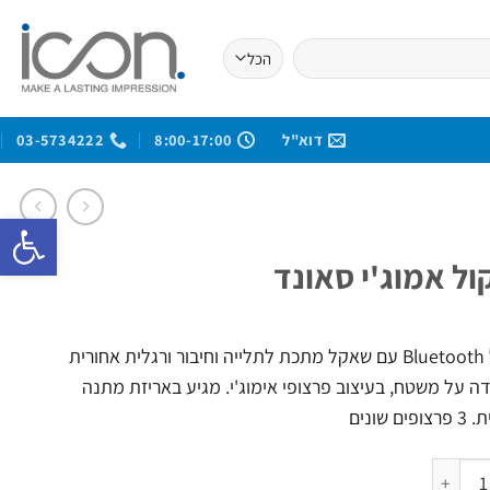
דוא"ל
8:00-17:00
03-5734222
פתח סרגל 
ל אמוג'י סאונד
רמקול Bluetooth עם שאקל מתכת לתלייה וחיבור ורגלית אחורית
 על משטח, בעיצוב פרצופי אימוג'י. מגיע באריזת מתנה
ים שונים
ל רמקול אמוג'י סאונד