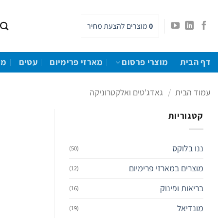
Ski
t
0
מוצרים
להצעת מחיר
conten
דף הבית
מוצרי פרסום
מארזי פרימיום
עטים
מו
עמוד הבית
/
גאדג'טים ואלקטרוניקה
קטגוריות
ננו בלוקס
(50)
מוצרים במארזי פרימיום
(12)
בריאות ופינוק
(16)
מונדיאל
(19)