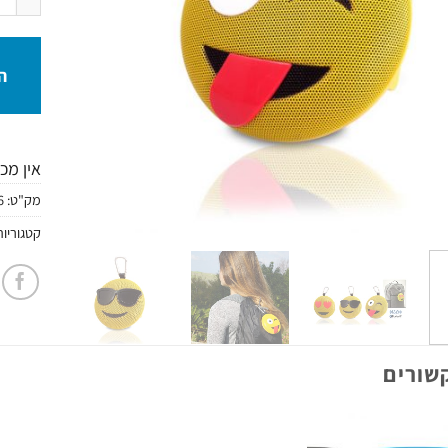
ה
אין מכ
מק"ט:
6
קטגוריות
שורים