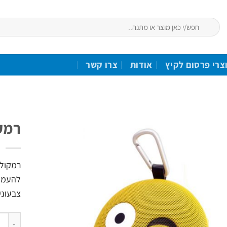
חיפוש
עבור:
צרי פרסום לקיץ
אודות
צרו קשר
רמקו
הוסף
לרשימת
המשאלות
להעמדה
צבעונית. 3 פרצופ
כמות ש