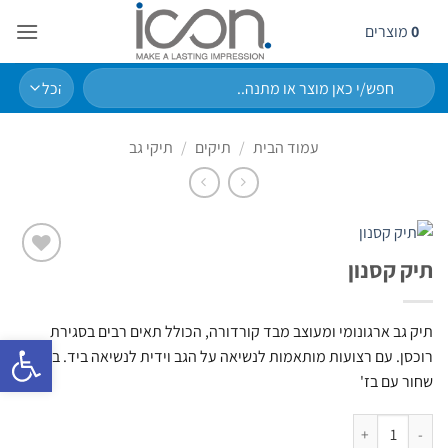
Ski
0
מוצרים
t
conten
חיפוש
עבור:
עמוד הבית
/
תיקים
/
תיקי גב
תיק קסנון
הוסף
לרשימת
המשאלות
תיק גב ארגונומי ומעוצב מבד קורדורה, הכולל תאים רבים בסגירת
פתח סרגל 
רוכסן. עם רצועות מותאמות לנשיאה על הגב וידית לנשיאה ביד. בצבע
שחור עם בז'
כמות של תיק קסנון