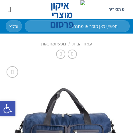
Ski
0
מוצרים
t
conten
חיפוש
עבור:
עמוד הבית
/
נופש ומחנאות
הוסף
לרשימת
המשאלות
פתח סרגל 