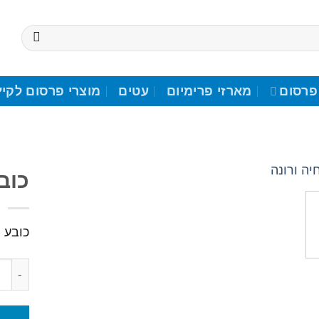
פרסום
מארזי פרימיום
עטים
מוצרי פרסום לקיץ
כוב
הוסף
לרשימת
כובע מצחיה 5 פאנל 
המשאלות
כמות ש