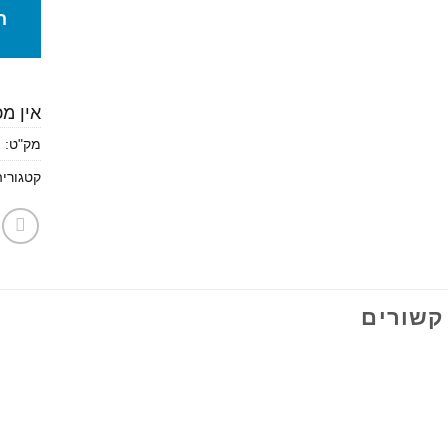
ה
אין מ
מק"ט:
2
קטגורי
קשורים
הוסף
הוסף
לרשימת
לרשימת