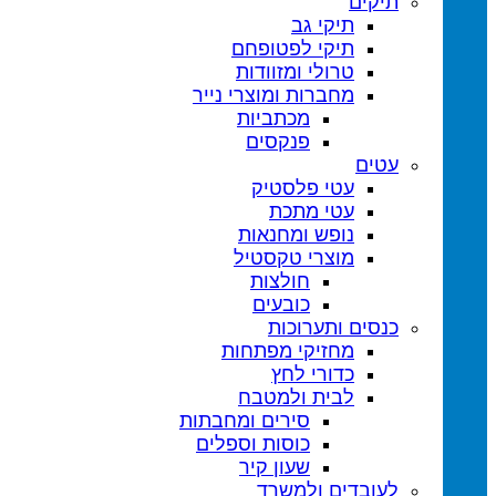
תיקים
תיקי גב
תיקי לפטופ
טרולי ומזוודות
מחברות ומוצרי נייר
מכתביות
פנקסים
עטים
עטי פלסטיק
עטי מתכת
נופש ומחנאות
מוצרי טקסטיל
חולצות
כובעים
כנסים ותערוכות
מחזיקי מפתחות
כדורי לחץ
לבית ולמטבח
סירים ומחבתות
כוסות וספלים
שעון קיר
לעובדים ולמשרד