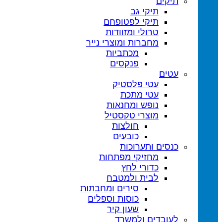
תיקים
תיקי גב
תיקי לפטופ
טרולי ומזוודות
מחברות ומוצרי נייר
מכתביות
פנקסים
עטים
עטי פלסטיק
עטי מתכת
נופש ומחנאות
מוצרי טקסטיל
חולצות
כובעים
כנסים ותערוכות
מחזיקי מפתחות
כדורי לחץ
לבית ולמטבח
סירים ומחבתות
כוסות וספלים
שעון קיר
לעובדים ולמשרד