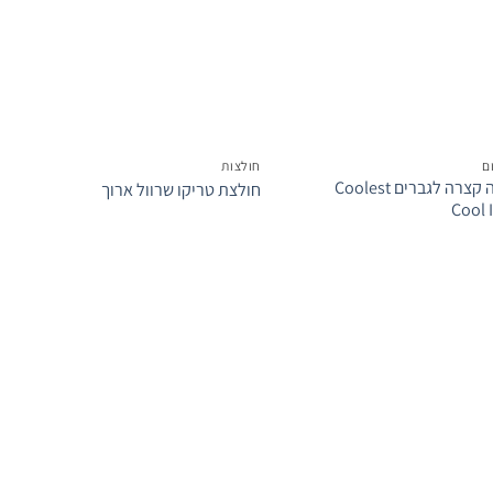
המשאלות
המשאלות
‎
חולצות
חולצה קצרה לגברים Coolest
חולצת טריקו שרוול ארוך
Cool I