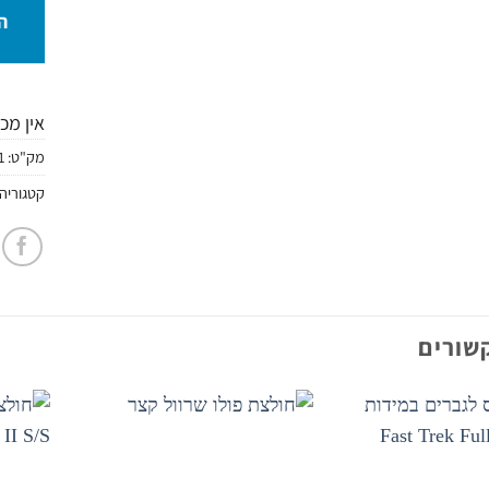
ה
אין מכ
מק"ט:
1
קטגוריה
שורים
הוסף
הוסף
לרשימת
לרשימת