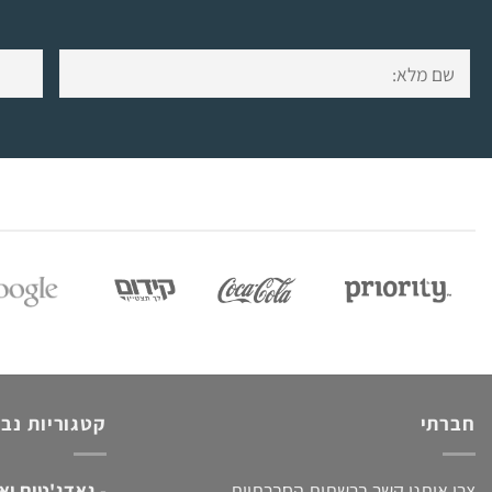
חברתי
קטגוריות נב
צרו איתנו קשר ברשתות החברתיות
-
גאדג'טים וא