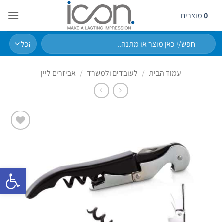
Ski
0
מוצרים
t
conten
חיפוש
עבור:
עמוד הבית
/
לעובדים ולמשרד
/
אביזרים ליין
הוסף
לרשימת
המשאלות
פתח סרגל 