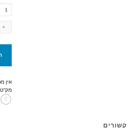
כמות
של
מטען
נייד
מונו
ה
אין מ
מק"ט
קשורים