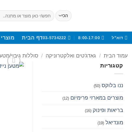
Ski
t
חיפוש
עבור:
conten
דף הבית
מוצרי 
דוא"ל
8:00-17:00
03-5734222
עמוד הבית
/
גאדג'טים ואלקטרוניקה
/
סוללות גיבוי/מטען
קטגוריות
ננו בלוקס
(50)
מוצרים במארזי פרימיום
(12)
בריאות ופינוק
(16)
מונדיאל
(19)