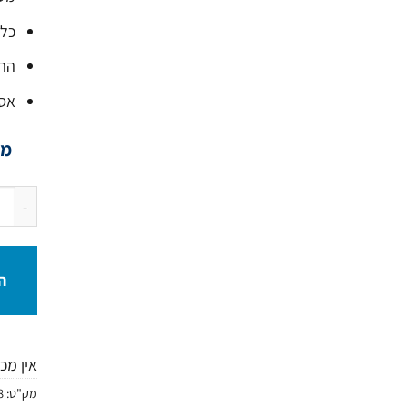
כל 
התח
אספ
מת
כמות ש
ה
אין מכ
מק"ט:
8