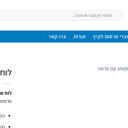
חיפוש
עבור:
צרי פרסום לקיץ
אודות
צרו קשר
לוח
הוסף
לרשימת
לוח ש
המשאלות
פרופור
הפק
מעל 15 שנות נסיון בהד