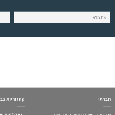
חברתי
קטגוריות נב
צרו איתנו קשר ברשתות החברתיות
-
גאדג'טים וא