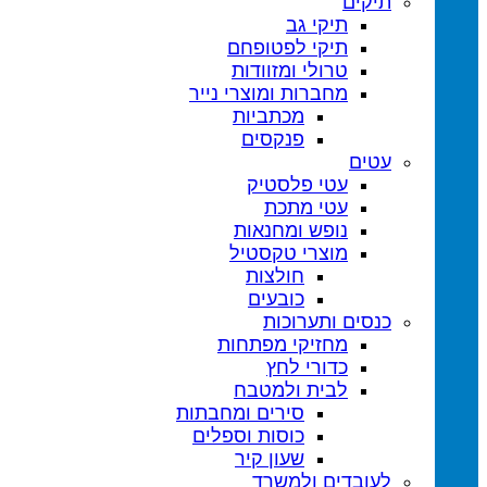
תיקים
תיקי גב
תיקי לפטופ
טרולי ומזוודות
מחברות ומוצרי נייר
מכתביות
פנקסים
עטים
עטי פלסטיק
עטי מתכת
נופש ומחנאות
מוצרי טקסטיל
חולצות
כובעים
כנסים ותערוכות
מחזיקי מפתחות
כדורי לחץ
לבית ולמטבח
סירים ומחבתות
כוסות וספלים
שעון קיר
לעובדים ולמשרד