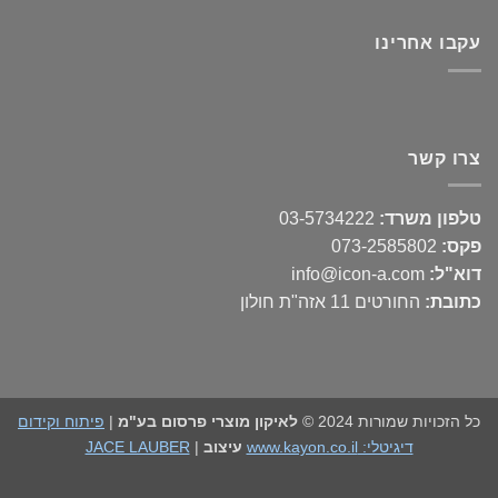
עקבו אחרינו
צרו קשר
טלפון משרד:
03-5734222
פקס:
073-2585802
דוא"ל:
info@icon-a.com
כתובת:
החורטים 11 אזה"ת חולון
כל הזכויות שמורות 2024 ©
לאיקון מוצרי פרסום בע"מ
|
פיתוח וקידום
דיגיטלי: www.kayon.co.il
עיצוב
|
JACE LAUBER