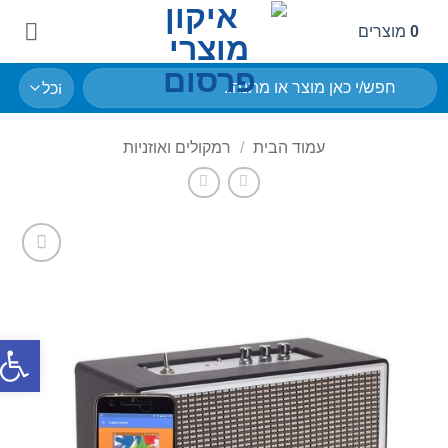
Ski
0
מוצרים
conten
חיפוש
עבור:
עמוד הבית
/
רמקולים ואוזניות
הוסף
לרשימת
המשאלות
פתח סרג