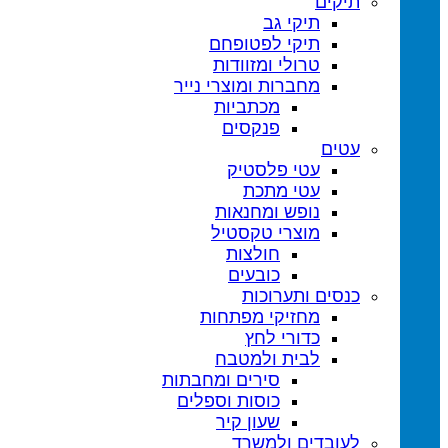
תיקים
תיקי גב
תיקי לפטופ
טרולי ומזוודות
מחברות ומוצרי נייר
מכתביות
פנקסים
עטים
עטי פלסטיק
עטי מתכת
נופש ומחנאות
מוצרי טקסטיל
חולצות
כובעים
כנסים ותערוכות
מחזיקי מפתחות
כדורי לחץ
לבית ולמטבח
סירים ומחבתות
כוסות וספלים
שעון קיר
לעובדים ולמשרד