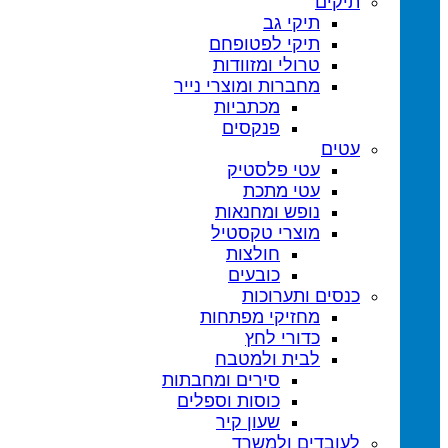
תיקים
תיקי גב
תיקי לפטופ
טרולי ומזוודות
מחברות ומוצרי נייר
מכתביות
פנקסים
עטים
עטי פלסטיק
עטי מתכת
נופש ומחנאות
מוצרי טקסטיל
חולצות
כובעים
כנסים ותערוכות
מחזיקי מפתחות
כדורי לחץ
לבית ולמטבח
סירים ומחבתות
כוסות וספלים
שעון קיר
לעובדים ולמשרד