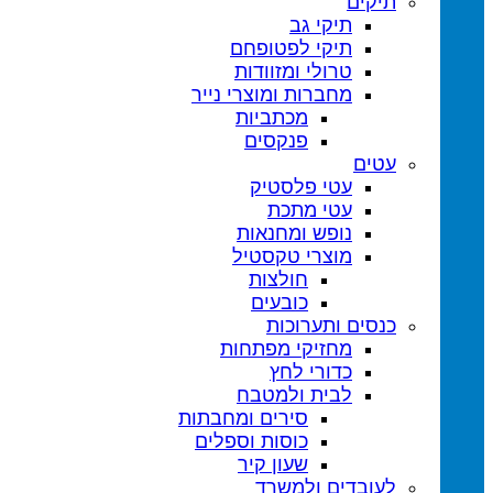
תיקים
תיקי גב
תיקי לפטופ
טרולי ומזוודות
מחברות ומוצרי נייר
מכתביות
פנקסים
עטים
עטי פלסטיק
עטי מתכת
נופש ומחנאות
מוצרי טקסטיל
חולצות
כובעים
כנסים ותערוכות
מחזיקי מפתחות
כדורי לחץ
לבית ולמטבח
סירים ומחבתות
כוסות וספלים
שעון קיר
לעובדים ולמשרד