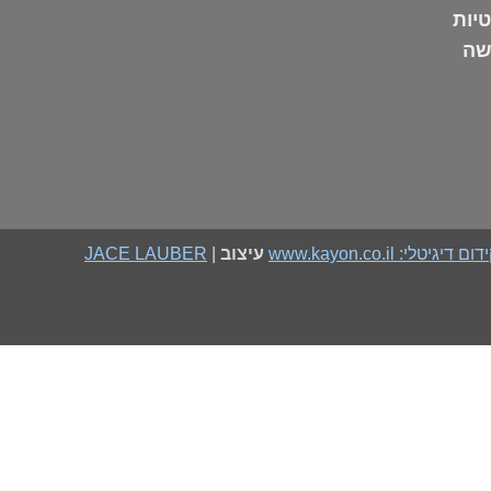
טיות
שה
גיטלי: www.kayon.co.il
עיצוב
|
JACE LAUBER