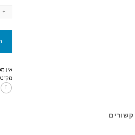
סט
טיסה
בונוס
ה
אין מ
מק"ט
קשורים